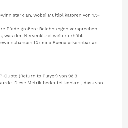
winn stark an, wobei Multiplikatoren von 1,5-
ere Pfade größere Belohnungen versprechen
ls, was den Nervenkitzel weiter erhöht
Gewinnchancen für eine Ebene erkennbar an
P-Quote (Return to Player) von 96,8
wurde. Diese Metrik bedeutet konkret, dass von