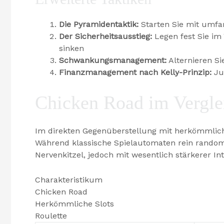
Die Pyramidentaktik:
Starten Sie mit umfan
Der Sicherheitsausstieg:
Legen fest Sie im
sinken
Schwankungsmanagement:
Alternieren S
Finanzmanagement nach Kelly-Prinzip:
Jus
Chicken Road im Vergle
Im direkten Gegenüberstellung mit herkömmliche
Während klassische Spielautomaten rein randomis
Nervenkitzel, jedoch mit wesentlich stärkerer Inte
Charakteristikum
Chicken Road
Herkömmliche Slots
Roulette