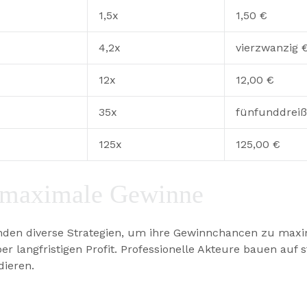
1,5x
1,50 €
4,2x
vierzwanzig 
12x
12,00 €
35x
fünfunddreiß
125x
125,00 €
 maximale Gewinne
nden diverse Strategien, um ihre Gewinnchancen zu maxim
er langfristigen Profit. Professionelle Akteure bauen auf 
dieren.