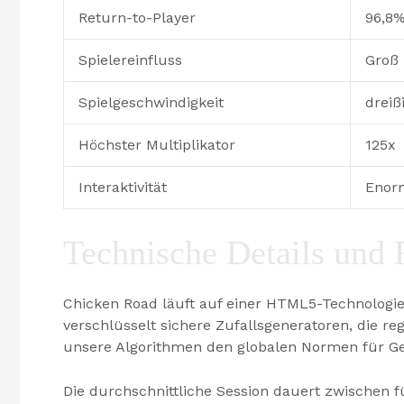
Return-to-Player
96,8
Spielereinfluss
Groß
Spielgeschwindigkeit
dreiß
Höchster Multiplikator
125x
Interaktivität
Enor
Technische Details und 
Chicken Road läuft auf einer HTML5-Technologie,
verschlüsselt sichere Zufallsgeneratoren, die re
unsere Algorithmen den globalen Normen für Ge
Die durchschnittliche Session dauert zwischen 