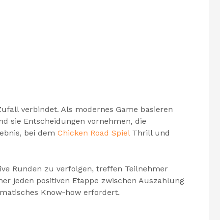
 Zufall verbindet. Als modernes Game basieren
end sie Entscheidungen vornehmen, die
lebnis, bei dem
Chicken Road Spiel
Thrill und
ive Runden zu verfolgen, treffen Teilnehmer
iner jeden positiven Etappe zwischen Auszahlung
ematisches Know-how erfordert.