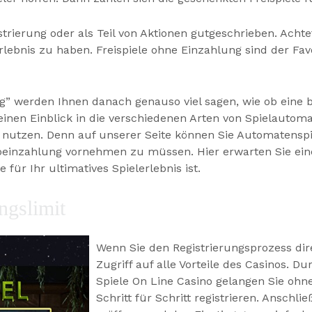
strierung oder als Teil von Aktionen gutgeschrieben. Achte
lebnis zu haben. Freispiele ohne Einzahlung sind der Favorit
ag” werden Ihnen danach genauso viel sagen, wie ob eine
r einen Einblick in die verschiedenen Arten von Spielau
utzen. Denn auf unserer Seite können Sie Automatenspiel
ontoeinzahlung vornehmen zu müssen. Hier erwarten Sie ei
für Ihr ultimatives Spielerlebnis ist.
ngslimit
Wenn Sie den Registrierungsprozess direk
Zugriff auf alle Vorteile des Casinos. 
Spiele On Line Casino gelangen Sie oh
Schritt für Schritt registrieren. Anschli