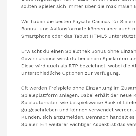
sollten Spieler sich immer über die maximalen E
Wir haben die besten Paysafe Casinos für Sie er
Bonus- und Aktionsformate können aber auch mob
Smartphone oder das Tablet HTML5 unterstützt
Erwischt du einen Spielothek Bonus ohne Einzah
Gewinnchance wirst du bei einem Spielautomaten
Diese wird auch als RTP bezeichnet, wobei die 
unterschiedliche Optionen zur Verfügung.
Oft werden Freispiele ohne Einzahlung im Zusa
Spieleplattform anlegen. Dabei erhält der neue 
Spielautomaten wie beispielsweise Book of Lifele
gutgeschrieben und können verwendet werden. Je 
Kunden, sich anzumelden. Demnach handelt es si
Spieler. Ein weiterer wichtiger Aspekt ist das 