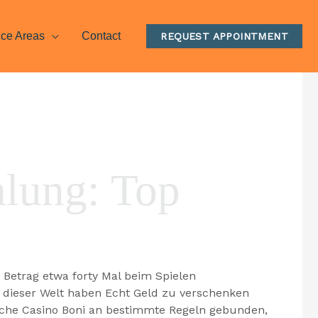
ice Areas
Contact
REQUEST APPOINTMENT
hlung: Top
 Betrag etwa forty Mal beim Spielen
 dieser Welt haben Echt Geld zu verschenken
tliche Casino Boni an bestimmte Regeln gebunden,