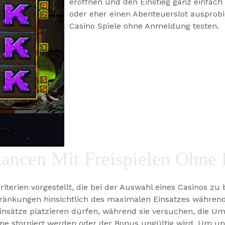
eröffnen und den Einstieg ganz einfach 
oder eher einen Abenteuerslot ausprobi
Casino Spiele ohne Anmeldung testen.
ancen Mit Freispielen Ohne 
terien vorgestellt, die bei der Auswahl eines Casinos zu b
chränkungen hinsichtlich des maximalen Einsatzes währen
 Einsätze platzieren dürfen, während sie versuchen, die U
nne storniert werden oder der Bonus ungültig wird. Um