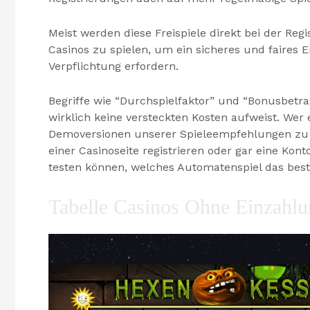
Meist werden diese Freispiele direkt bei der Regi
Casinos zu spielen, um ein sicheres und faires Er
Verpflichtung erfordern.
Begriffe wie “Durchspielfaktor” und “Bonusbetr
wirklich keine versteckten Kosten aufweist. We
Demoversionen unserer Spieleempfehlungen zu n
einer Casinoseite registrieren oder gar eine K
testen können, welches Automatenspiel das beste 
Tabelle Casinos Ohne Einzahlu