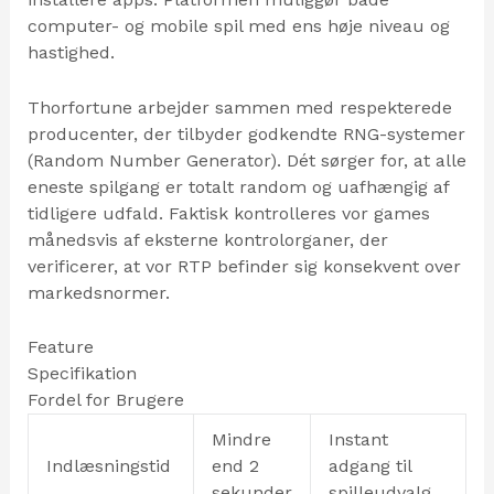
computer- og mobile spil med ens høje niveau og
hastighed.
Thorfortune arbejder sammen med respekterede
producenter, der tilbyder godkendte RNG-systemer
(Random Number Generator). Dét sørger for, at alle
eneste spilgang er totalt random og uafhængig af
tidligere udfald. Faktisk kontrolleres vor games
månedsvis af eksterne kontrolorganer, der
verificerer, at vor RTP befinder sig konsekvent over
markedsnormer.
Feature
Specifikation
Fordel for Brugere
Mindre
Instant
Indlæsningstid
end 2
adgang til
sekunder
spilleudvalg