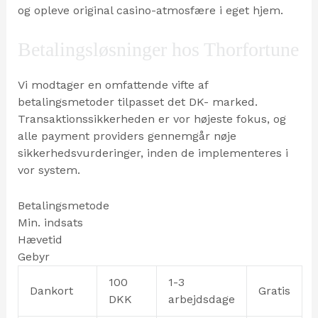
og opleve original casino-atmosfære i eget hjem.
Betalingsløsninger hos Thorfortune
Vi modtager en omfattende vifte af
betalingsmetoder tilpasset det DK- marked.
Transaktionssikkerheden er vor højeste fokus, og
alle payment providers gennemgår nøje
sikkerhedsvurderinger, inden de implementeres i
vor system.
Betalingsmetode
Min. indsats
Hævetid
Gebyr
100
1-3
Dankort
Gratis
DKK
arbejdsdage