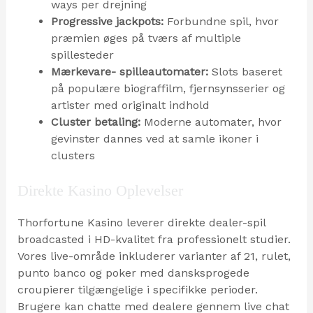
ways per drejning
Progressive jackpots:
Forbundne spil, hvor
præmien øges på tværs af multiple
spillesteder
Mærkevare- spilleautomater:
Slots baseret
på populære biograffilm, fjernsynsserier og
artister med originalt indhold
Cluster betaling:
Moderne automater, hvor
gevinster dannes ved at samle ikoner i
clusters
Direkte Kasino Oplevelser
Thorfortune Kasino leverer direkte dealer-spil
broadcasted i HD-kvalitet fra professionelt studier.
Vores live-område inkluderer varianter af 21, rulet,
punto banco og poker med dansksprogede
croupierer tilgængelige i specifikke perioder.
Brugere kan chatte med dealere gennem live chat