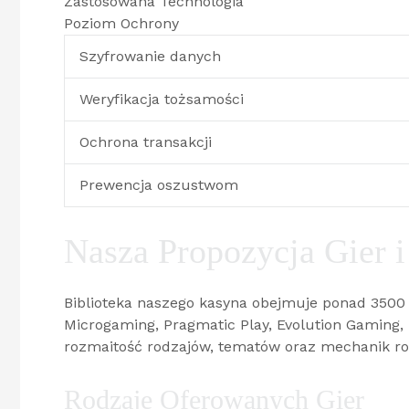
Zastosowana Technologia
Poziom Ochrony
Szyfrowanie danych
Weryfikacja tożsamości
Ochrona transakcji
Prewencja oszustwom
Nasza Propozycja Gier 
Biblioteka naszego kasyna obejmuje ponad 3500
Microgaming, Pragmatic Play, Evolution Gaming, 
rozmaitość rodzajów, tematów oraz mechanik ro
Rodzaje Oferowanych Gier