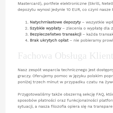
Mastercard), portfele elektroniczne (Skrill, Net
depozytu wynosi jedynie 10 EUR, co czyni nasze
Natychmiastowe depozyty
– wszystkie wpł
Szybkie wypłaty
– zlecenia o wypłatę dla 
Bezpieczeństwo transakcji
– każda transak
Brak ukrytych opłat
– nie pobieramy prowiz
Fachowa Obsługa Klien
Nasz zespół wsparcia technicznego jest dostępn
graczy. Oferujemy pomoc w języku polskim poprze
poniżej trzech minut w przypadku czatu na żywo
Przygotowaliśmy także obszerną sekcję FAQ, któr
sposobów płatności oraz funkcjonalności platfor
sytuacji, a nasza filozofia opiera się na transpa