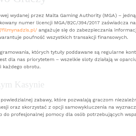
rdowej wydanej przez Malta Gaming Authority (MGA) – jed
fikowany numer licencji MGA/B2C/394/2017 zaświadcza na
//filmynadzis.pl/
angażuje się do zabezpieczania informa
arantuje poufność wszystkich transakcji finansowych.
amowania, których tytuły poddawane są regularne kontro
st dla nas priorytetem – wszelkie sloty działają w oparci
i każdego obrotu.
zym Kasynie
powiedzialnej zabawy, które pozwalają graczom niezależ
 sesji oraz skorzystać z opcji samowykluczenia na wyznac
p do profesjonalnej pomocy dla osób potrzebujących wspa