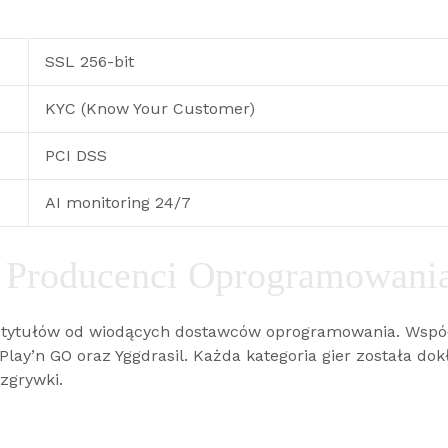
SSL 256-bit
KYC (Know Your Customer)
PCI DSS
AI monitoring 24/7
i Producenci Oprogramowani
 tytułów od wiodących dostawców oprogramowania. Współp
Play’n GO oraz Yggdrasil. Każda kategoria gier została d
zgrywki.