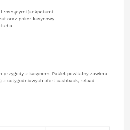
i rosnącymi jackpotami
arat oraz poker kasynowy
studia
h przygody z kasynem. Pakiet powitalny zawiera
ą z cotygodniowych ofert cashback, reload