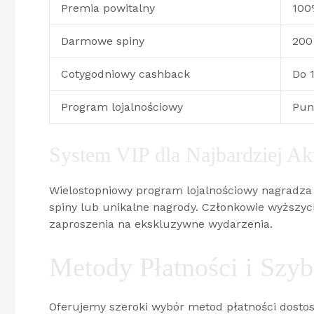
Premia powitalny
100
Darmowe spiny
200
Cotygodniowy cashback
Do 
Program lojalnościowy
Pun
System VIP dla Najbardziej A
Wielostopniowy program lojalnościowy nagradz
spiny lub unikalne nagrody. Członkowie wyższych
zaproszenia na ekskluzywne wydarzenia.
Metody Płatności i Szy
Oferujemy szeroki wybór metod płatności dostos