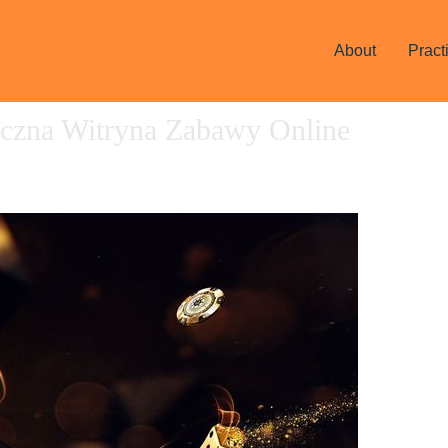
About
Pract
yczna Witryna Zabawy Online