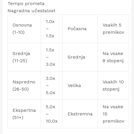
Tempo prometa
Nagradna učestalost
1.0x
Osnovna
Vsakih 5
–
Počasna
(1-10)
premikov
1.5x
1.5x
Srednja
Na vsake
–
Srednja
(11-25)
8 stopenj
3.0x
3.0x
Napredno
Vsakih 10
–
Velika
(26-50)
stopenj
5.0x
5.0x
Na vsake
Ekspertna
–
Ekstremna
15
(51+)
10.0x
premikov