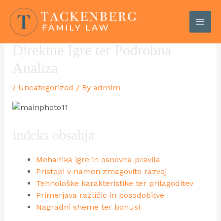
Skip
to
content
Piščanec Cesta 2: Doživetja
MAI
Direktne Igre ter Podrobna
ME
Analiza
/
Uncategorized
/ By
admim
Indeks obsahja
Mehanika igre in osnovna pravila
Pristopi v namen zmagovito razvoj
Tehnološke karakteristike ter prilagoditev
Primerjava različic in posodobitve
Nagradni sheme ter bonusi