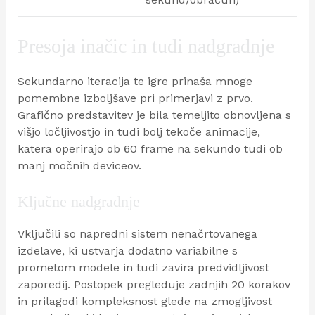
Presoja inačic in tudi nadgradnje
Sekundarno iteracija te igre prinaša mnoge
pomembne izboljšave pri primerjavi z prvo.
Grafično predstavitev je bila temeljito obnovljena s
višjo ločljivostjo in tudi bolj tekoče animacije,
katera operirajo ob 60 frame na sekundo tudi ob
manj močnih deviceov.
Ključne nadgradnje
Vključili so napredni sistem nenačrtovanega
izdelave, ki ustvarja dodatno variabilne s
prometom modele in tudi zavira predvidljivost
zaporedij. Postopek pregleduje zadnjih 20 korakov
in prilagodi kompleksnost glede na zmogljivost