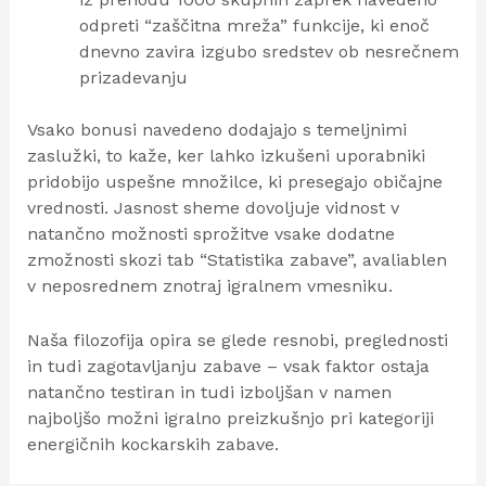
odpreti “zaščitna mreža” funkcije, ki enoč
dnevno zavira izgubo sredstev ob nesrečnem
prizadevanju
Vsako bonusi navedeno dodajajo s temeljnimi
zaslužki, to kaže, ker lahko izkušeni uporabniki
pridobijo uspešne množilce, ki presegajo običajne
vrednosti. Jasnost sheme dovoljuje vidnost v
natančno možnosti sprožitve vsake dodatne
zmožnosti skozi tab “Statistika zabave”, avaliablen
v neposrednem znotraj igralnem vmesniku.
Naša filozofija opira se glede resnobi, preglednosti
in tudi zagotavljanju zabave – vsak faktor ostaja
natančno testiran in tudi izboljšan v namen
najboljšo možni igralno preizkušnjo pri kategoriji
energičnih kockarskih zabave.