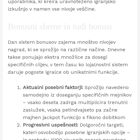
uporabnika, ki kreira uravnoteženo igranjsko
izkušnjo v namen vse nivoje veščine.
Bonusni sheme in tudi bonusi
Dan sistem bonusov zajema mnoštvo nivojev
nagrad, ki se sprožijo na različne načine. Dnevne
takse ponujajo ekstra množilce za dosegi
specifičnih ciljev, v tem času ko lojalnostni sistem
daruje pogoste igralce ob unikatnimi funkcije.
Aktualni posebni faktorji:
Sprožijo navedeno
samodejno iz doseganju specifičnih mejnikov
– vsako deseta zadrga multiplicira trenutni
zaslužek, vsaka petindvajseto pa začne
majhen jackpot funkcijo s fiksno dobitkom
Progresivni uspešnosti:
Dolgoročni targeti,
kateri osvobodijo posebne igranjskih opcije –
iz prehodu 1000 skupnih zaprek navedeno