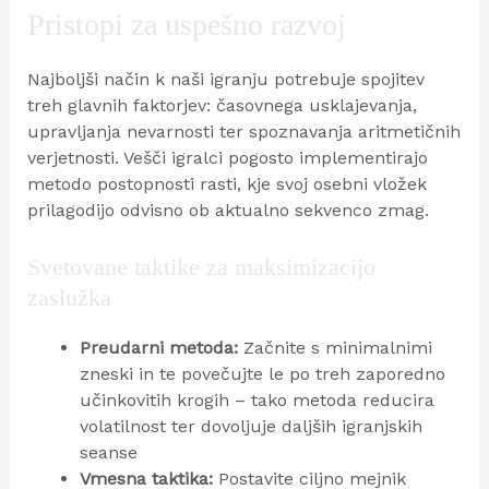
Pristopi za uspešno razvoj
Najboljši način k naši igranju potrebuje spojitev
treh glavnih faktorjev: časovnega usklajevanja,
upravljanja nevarnosti ter spoznavanja aritmetičnih
verjetnosti. Vešči igralci pogosto implementirajo
metodo postopnosti rasti, kje svoj osebni vložek
prilagodijo odvisno ob aktualno sekvenco zmag.
Svetovane taktike za maksimizacijo
zaslužka
Preudarni metoda:
Začnite s minimalnimi
zneski in te povečujte le po treh zaporedno
učinkovitih krogih – tako metoda reducira
volatilnost ter dovoljuje daljših igranjskih
seanse
Vmesna taktika:
Postavite ciljno mejnik