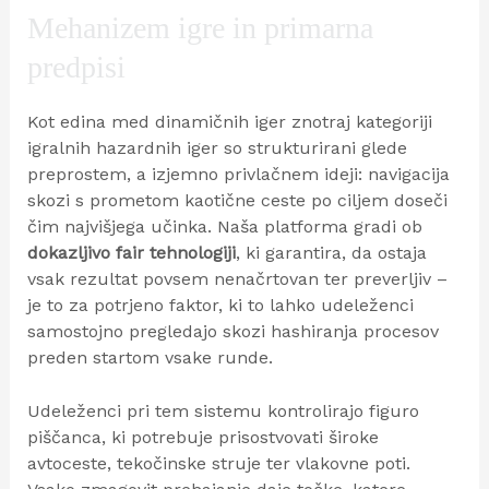
Mehanizem igre in primarna
predpisi
Kot edina med dinamičnih iger znotraj kategoriji
igralnih hazardnih iger so strukturirani glede
preprostem, a izjemno privlačnem ideji: navigacija
skozi s prometom kaotične ceste po ciljem doseči
čim najvišjega učinka. Naša platforma gradi ob
dokazljivo fair tehnologiji
, ki garantira, da ostaja
vsak rezultat povsem nenačrtovan ter preverljiv –
je to za potrjeno faktor, ki to lahko udeleženci
samostojno pregledajo skozi hashiranja procesov
preden startom vsake runde.
Udeleženci pri tem sistemu kontrolirajo figuro
piščanca, ki potrebuje prisostvovati široke
avtoceste, tekočinske struje ter vlakovne poti.