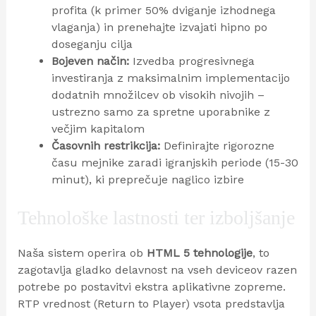
profita (k primer 50% dviganje izhodnega
vlaganja) in prenehajte izvajati hipno po
doseganju cilja
Bojeven način:
Izvedba progresivnega
investiranja z maksimalnim implementacijo
dodatnih množilcev ob visokih nivojih –
ustrezno samo za spretne uporabnike z
večjim kapitalom
Časovnih restrikcija:
Definirajte rigorozne
času mejnike zaradi igranjskih periode (15-30
minut), ki preprečuje naglico izbire
Tehnološke lastnosti ter izboljšanje
Naša sistem operira ob
HTML 5 tehnologije
, to
zagotavlja gladko delavnost na vseh deviceov razen
potrebe po postavitvi ekstra aplikativne zopreme.
RTP vrednost (Return to Player) vsota predstavlja