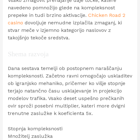
Vsako zmagovit prehajanje daje točke, katere
navedeno pomnožijo glede na kompleksnost
prepeke in tudi brzino aktivacije.
Chicken Road 2
casino
dovoljuje nemudne izplačila zmaganj, ki
stvar meče v izjemno kategorijo naslovov z
takojšnjo tekoče sredstva.
Shema razvoja
Dana sestava temelji ob postopnem naraščanju
kompleksnosti. Začetno ravni omogočajo uskladitev
ob igranjsko mehaniko, pričemer ko višje stopnje
terjajo natančno času usklajevanje in projekcijo
modelov trafika. Vsako deset uspešno prečkanih
ovir sproži posebni multiplier, kateri more dvigni
trenutne zaslužke k koeficienta 5x.
Stopnja kompleksnosti
Množitelj zaslužka