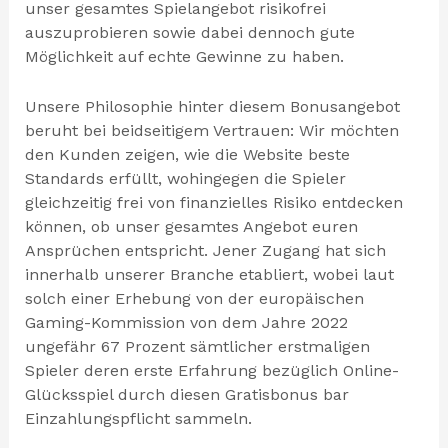
unser gesamtes Spielangebot risikofrei
auszuprobieren sowie dabei dennoch gute
Möglichkeit auf echte Gewinne zu haben.
Unsere Philosophie hinter diesem Bonusangebot
beruht bei beidseitigem Vertrauen: Wir möchten
den Kunden zeigen, wie die Website beste
Standards erfüllt, wohingegen die Spieler
gleichzeitig frei von finanzielles Risiko entdecken
können, ob unser gesamtes Angebot euren
Ansprüchen entspricht. Jener Zugang hat sich
innerhalb unserer Branche etabliert, wobei laut
solch einer Erhebung von der europäischen
Gaming-Kommission von dem Jahre 2022
ungefähr 67 Prozent sämtlicher erstmaligen
Spieler deren erste Erfahrung bezüglich Online-
Glücksspiel durch diesen Gratisbonus bar
Einzahlungspflicht sammeln.