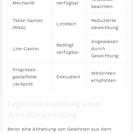
Mechanik
verfügbar
beachten
Table-Games
Reduzierte
Limitiert
(RNG)
Gewichtung
Angewiesen
Bedingt
Live-Casino
durch
verfügbar
Gewichtung
Progressiv
Mitnichten
gestaffelte
Exkludiert
empfohlen
Jackpots
Legitimationsprüfung sowie
Auszahlungsvorgang
Bevor eine Abhebung von Gewinnen aus dem