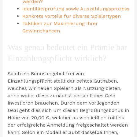
werden?
Identitätsprüfung sowie Auszahlungsprozess
Konkrete Vorteile für diverse Spielertypen
Taktiken zur Maximierung Ihrer
Gewinnchancen
Was genau bedeutet ein Prämie bar
Einzahlungspflicht wirklich?
Solch ein Bonusangebot frei von
Einzahlungspflicht stellt dar echtes Guthaben,
welches wir neuen Spielern als Nutzung bieten,
ohne wobei diese zunächst persönliches Geld
investieren brauchen. Durch dem vorliegenden
Deal geht dies sich um diesen Begrüßungsbonus in
Höhe von 20,00 €, welcher ausschließlich mittels
der erfolgreiche Anmeldung freigeschaltet werden
kann. Solch ein Modell erlaubt dasselbe Ihnen,