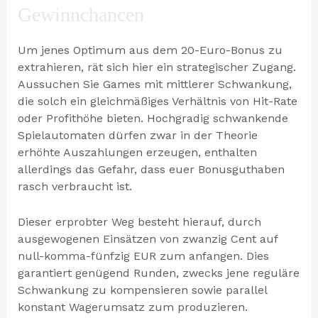
Gewinnchancen
Um jenes Optimum aus dem 20-Euro-Bonus zu
extrahieren, rät sich hier ein strategischer Zugang.
Aussuchen Sie Games mit mittlerer Schwankung,
die solch ein gleichmäßiges Verhältnis von Hit-Rate
oder Profithöhe bieten. Hochgradig schwankende
Spielautomaten dürfen zwar in der Theorie
erhöhte Auszahlungen erzeugen, enthalten
allerdings das Gefahr, dass euer Bonusguthaben
rasch verbraucht ist.
Dieser erprobter Weg besteht hierauf, durch
ausgewogenen Einsätzen von zwanzig Cent auf
null-komma-fünfzig EUR zum anfangen. Dies
garantiert genügend Runden, zwecks jene reguläre
Schwankung zu kompensieren sowie parallel
konstant Wagerumsatz zum produzieren.