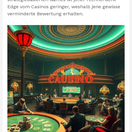
Edge vom Casinos geringer, weshalb jene gewisse
verminderte Bewertung erhalten.