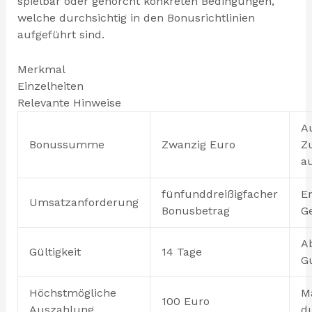
spielbar oder gehorcht konkreten Bedingungen,
welche durchsichtig in den Bonusrichtlinien
aufgeführt sind.
Merkmal
Einzelheiten
Relevante Hinweise
A
Bonussumme
Zwanzig Euro
Zu
au
fünfunddreißigfacher
En
Umsatzanforderung
Bonusbetrag
G
A
Gültigkeit
14 Tage
Gu
Höchstmögliche
M
100 Euro
Auszahlung
d