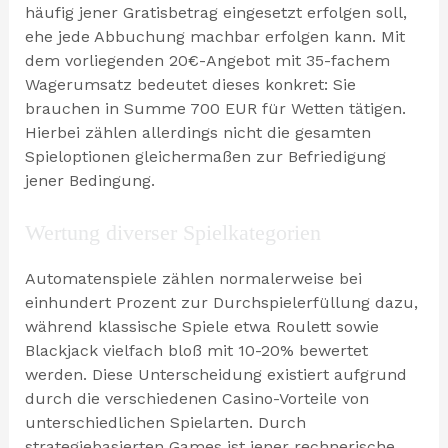
häufig jener Gratisbetrag eingesetzt erfolgen soll,
ehe jede Abbuchung machbar erfolgen kann. Mit
dem vorliegenden 20€-Angebot mit 35-fachem
Wagerumsatz bedeutet dieses konkret: Sie
brauchen in Summe 700 EUR für Wetten tätigen.
Hierbei zählen allerdings nicht die gesamten
Spieloptionen gleichermaßen zur Befriedigung
jener Bedingung.
Wertung diverser Spielkategorien
Automatenspiele zählen normalerweise bei
einhundert Prozent zur Durchspielerfüllung dazu,
während klassische Spiele etwa Roulett sowie
Blackjack vielfach bloß mit 10-20% bewertet
werden. Diese Unterscheidung existiert aufgrund
durch die verschiedenen Casino-Vorteile von
unterschiedlichen Spielarten. Durch
strategiebasierten Games ist jener rechnerische